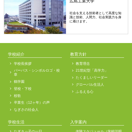
広島工業大学
社会を支える技術者として高度な知
識と技術、人間力、社会実践力を身
に着けます。
学校紹介
教育方針
学校長挨拶
教育理念
パーパス・シンボルロゴ・校
21世紀型「高学力」
章
たくましいリーダー
鶴学園
グローバル生活人
登校・下校
ふるえる心
校歌
卒業生（12ヶ年）の声
なぎさの社会人
学校生活
入学案内
なぎさっ子の一日
体験スケジュール（学校説明