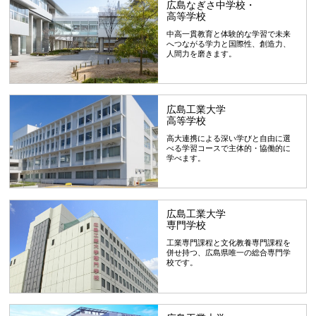
広島なぎさ中学校・
高等学校
中高一貫教育と体験的な学習で未来
へつながる学力と国際性、創造力、
人間力を磨きます。
広島工業大学
高等学校
高大連携による深い学びと自由に選
べる学習コースで主体的・協働的に
学べます。
広島工業大学
専門学校
工業専門課程と文化教養専門課程を
併せ持つ、広島県唯一の総合専門学
校です。