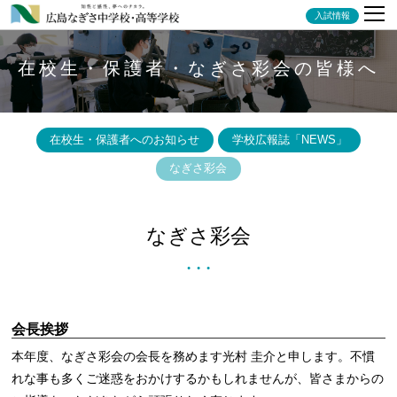
入試情報
在校生・保護者・なぎさ彩会の皆様へ
在校生・保護者へのお知らせ
学校広報誌「NEWS」
なぎさ彩会
なぎさ彩会
● ● ●
会長挨拶
本年度、なぎさ彩会の会長を務めます光村 圭介と申します。不慣
れな事も多くご迷惑をおかけするかもしれませんが、皆さまからの