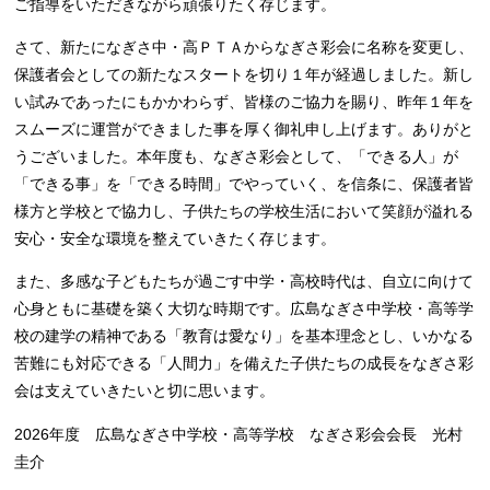
ご指導をいただきながら頑張りたく存じます。
さて、新たになぎさ中・高ＰＴＡからなぎさ彩会に名称を変更し、
保護者会としての新たなスタートを切り１年が経過しました。新し
い試みであったにもかかわらず、皆様のご協力を賜り、昨年１年を
スムーズに運営ができました事を厚く御礼申し上げます。ありがと
うございました。本年度も、なぎさ彩会として、「できる人」が
「できる事」を「できる時間」でやっていく、を信条に、保護者皆
様方と学校とで協力し、子供たちの学校生活において笑顔が溢れる
安心・安全な環境を整えていきたく存じます。
また、多感な子どもたちが過ごす中学・高校時代は、自立に向けて
心身ともに基礎を築く大切な時期です。広島なぎさ中学校・高等学
校の建学の精神である「教育は愛なり」を基本理念とし、いかなる
苦難にも対応できる「人間力」を備えた子供たちの成長をなぎさ彩
会は支えていきたいと切に思います。
2026年度 広島なぎさ中学校・高等学校 なぎさ彩会会長 光村
圭介