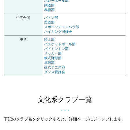
バレーボール部
剣道部
馬術部
中高合同
バトン部
柔道部
スポーツチャンバラ部
ハイキング同好会
中学
陸上部
バスケットボール部
バドミントン部
サッカー部
軟式野球部
卓球部
硬式テニス部
ダンス愛好会
文化系クラブ一覧
● ● ●
下記のクラブ名をクリックすると、詳細ページにジャンプします。