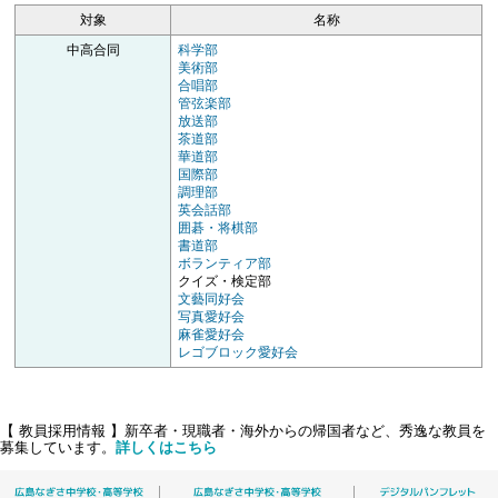
対象
名称
中高合同
科学部
美術部
合唱部
管弦楽部
放送部
茶道部
華道部
国際部
調理部
英会話部
囲碁・将棋部
書道部
ボランティア部
クイズ・検定部
文藝同好会
写真愛好会
麻雀愛好会
レゴブロック愛好会
【 教員採用情報 】新卒者・現職者・海外からの帰国者など、秀逸な教員を
募集しています。
詳しくはこちら