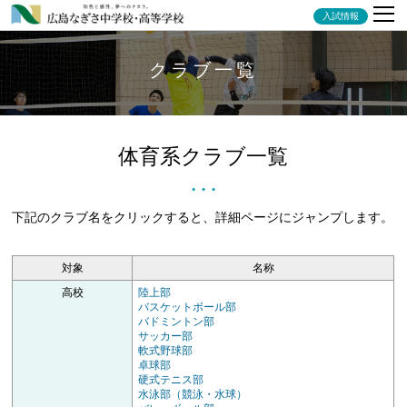
入試情報
クラブ一覧
体育系クラブ
一覧
● ● ●
下記のクラブ名をクリックすると、詳細ページにジャンプします。
対象
名称
高校
陸上部
バスケットボール部
バドミントン部
サッカー部
軟式野球部
卓球部
硬式テニス部
水泳部（競泳・水球）